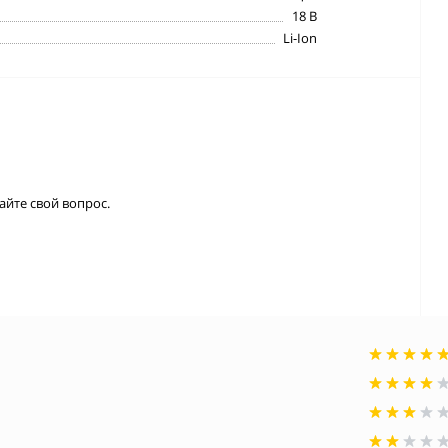
18 В
Li-Ion
айте свой вопрос.