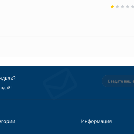
идках?
годой!
егории
Информация