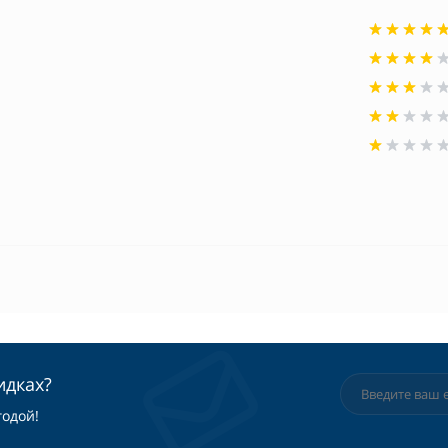
идках?
годой!