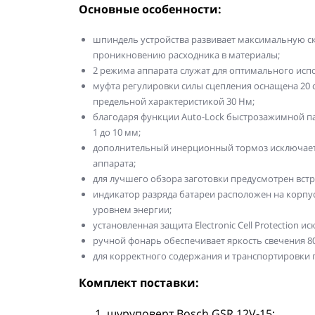
Основные особенности:
шпиндель устройства развивает максимальную ско
проникновению расходника в материалы;
2 режима аппарата служат для оптимального исп
муфта регулировки силы сцепления оснащена 20 
предельной характеристикой 30 Нм;
благодаря функции Auto-Lock быстрозажимной па
1 до 10 мм;
дополнительный инерционный тормоз исключает
аппарата;
для лучшего обзора заготовки предусмотрен вст
индикатор разряда батареи расположен на корпу
уровнем энергии;
установленная защита Electronic Cell Protection 
ручной фонарь обеспечивает яркость свечения 80
для корректного содержания и транспортировки 
Комплект поставки:
шуруповерт Bosch GSR 12V-15;