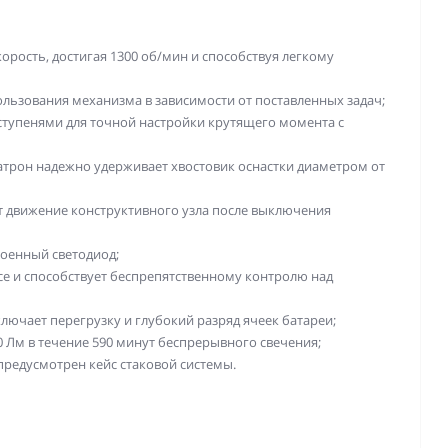
рость, достигая 1300 об/мин и способствуя легкому
ользования механизма в зависимости от поставленных задач;
ступенями для точной настройки крутящего момента с
трон надежно удерживает хвостовик оснастки диаметром от
 движение конструктивного узла после выключения
роенный светодиод;
се и способствует беспрепятственному контролю над
исключает перегрузку и глубокий разряд ячеек батареи;
 Лм в течение 590 минут беспрерывного свечения;
предусмотрен кейс стаковой системы.