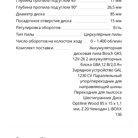
Глубина пропила под углом 45°
17 мм
Глубина пропила под углом 90°
26,5 мм
Диаметр диска
85 мм
Посадочное отверстие диска
15 мм
Регулировка оборотов
Есть
Тип пилы
Циркулярные пилы
Число оборотов на холостом ходу
0 – 1.400 об/мин
Комплект поставки
Аккумуляторная
дисковая пила Bosch GKS
12V-26 2 аккумуляторных
блока GBA 12 В/2,0 Ач
Зарядное устройство GAL
1230 CV Параллельный
упор/переходник для
направляющей шины
Переходник для пылсоса
Шестигранник Диск
Optiline Wood 85 x 15 x 1,1
мм, Z 20 Чемодан L-BOXX
136