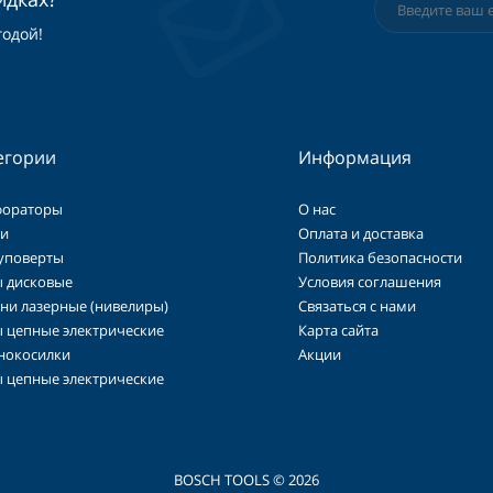
годой!
егории
Информация
фораторы
О нас
и
Оплата и доставка
уповерты
Политика безопасности
 дисковые
Условия соглашения
ни лазерные (нивелиры)
Связаться с нами
 цепные электрические
Карта сайта
нокосилки
Акции
 цепные электрические
BOSCH TOOLS © 2026