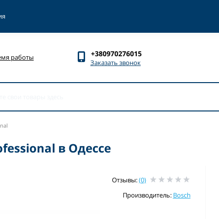
ия
+380970276015
емя работы
Заказать звонок
nal
fessional в Одессе
Отзывы:
(0)
Производитель:
Bosch