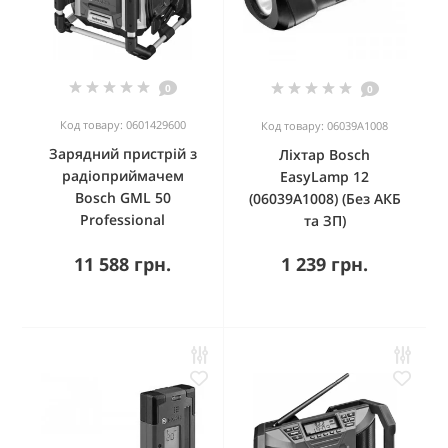
0
0
Код товару: 0601429600
Код товару: 06039A1008
Зарядний пристрій з
Ліхтар Bosch
радіоприймачем
EasyLamp 12
Bosch GML 50
(06039A1008) (Без АКБ
Professional
та ЗП)
11 588 грн.
1 239 грн.