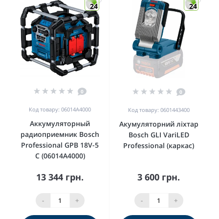
24
24
0
0
Код товару: 06014A4000
Код товару: 0601443400
Аккумуляторный
Акумуляторний ліхтар
радиоприемник Bosch
Bosch GLI VariLED
Professional GPB 18V-5
Professional (каркас)
C (06014A4000)
13 344 грн.
3 600 грн.
-
+
-
+