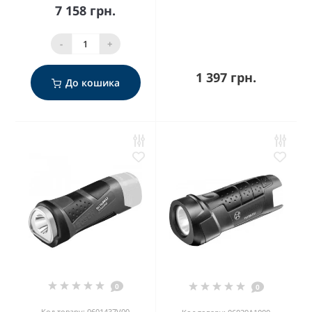
7 158 грн.
-
+
1 397 грн.
До кошика
0
0
Код товару: 0601437V00