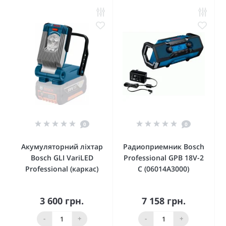
0
0
Акумуляторний ліхтар
Радиоприемник Bosch
Bosch GLI VariLED
Professional GPB 18V-2
Professional (каркас)
C (06014A3000)
3 600 грн.
7 158 грн.
-
+
-
+